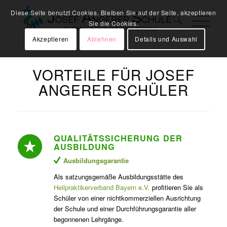
Diese Seite benutzt Cookies. Bleiben Sie auf der Seite, akzeptieren
Sie die Cookies.
Akzeptieren
Ablehnen
Details und Auswahl
VORTEILE FÜR JOSEF
ANGERER SCHÜLER
QUALITÄTSSICHERUNG DER
AUSBILDUNG
Ausbildungsgarantie
Als satzungsgemäße Ausbildungsstätte des
Heilpraktikerverband Bayern e.V.
profitieren Sie als
Schüler von einer nichtkommerziellen Ausrichtung
der Schule und einer Durchführungsgarantie aller
begonnenen Lehrgänge.